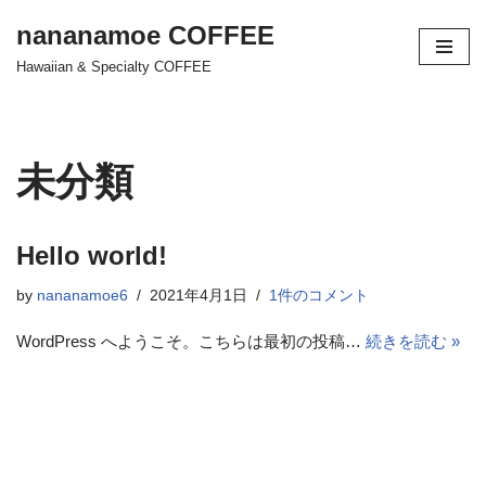
nananamoe COFFEE
コ
Hawaiian & Specialty COFFEE
ン
テ
ン
ツ
未分類
へ
ス
キ
Hello world!
ッ
プ
by
nananamoe6
2021年4月1日
1件のコメント
WordPress へようこそ。こちらは最初の投稿…
続きを読む »